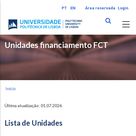
Passar
PT
EN
Área reservada
Login
para
o
conteúdo
principal
Unidades financiamento FCT
Início
Última atualização: 01.07.2026
Lista de Unidades