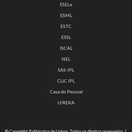
ESELx
ESML
ESTC
ESSL
ISCAL
ISEL
SAS-IPL
CLiC IPL
Casa do Pessoal
U!REKA
© Copyright Politécnico de Lisboa. Todos os direitos reservados. |