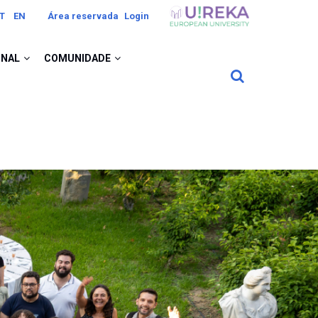
Image
T
EN
Área reservada
Login
ONAL
COMUNIDADE