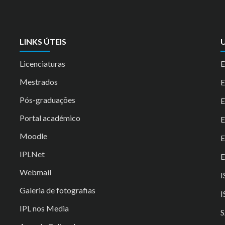
LINKS ÚTEIS
U
Licenciaturas
E
Mestrados
Pós-graduações
E
Portal académico
Moodle
IPLNet
E
Webmail
I
Galeria de fotografias
I
IPL nos Media
S