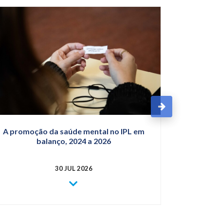
Solu
Língu
A promoção da saúde mental no IPL em
balanço, 2024 a 2026
30 JUL 2026