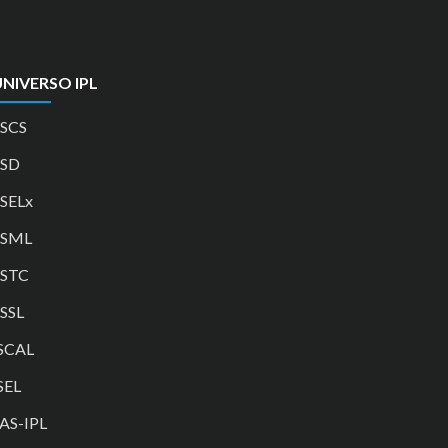
NIVERSO IPL
SCS
ESD
SELx
ESML
ESTC
SSL
SCAL
SEL
AS-IPL