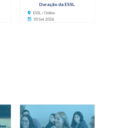
Duração da ESSL
na Pro
ESSL / Online
Espaço
30 Set 2026
06 Jul
Inscriçõ
Pol