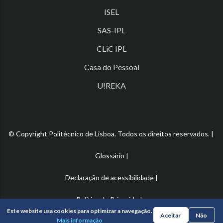
ISEL
SAS-IPL
CLiC IPL
Casa do Pessoal
U!REKA
© Copyright Politécnico de Lisboa. Todos os direitos reservados. |
Glossário
|
Declaração de acessibilidade
|
Política de Privacidade
Este website usa cookies para optimizar a navegação.
Aceitar
Não
Mais informação