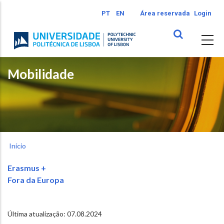
Passar
PT
EN
Área reservada
Login
para
o
conteúdo
principal
Mobilidade
Início
Erasmus +
Fora da Europa
Última atualização: 07.08.2024