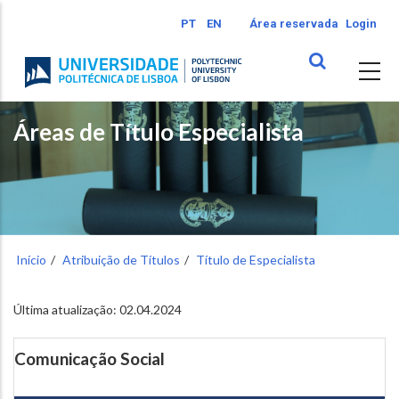
Passar
PT
EN
Área reservada
Login
para
o
conteúdo
principal
Áreas de Título Especialista
Início
Atribuição de Títulos
Título de Especialista
Última atualização: 02.04.2024
Comunicação Social