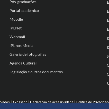
Pós-graduações
E
Portal académico
Moodle
IPLNet
E
Webmail
I
IPL nos Media
I
Galeria de fotografias
S
Agenda Cultural
C
Legislação e outros documentos
C
rvados. |
Glossário
|
Declaração de acessibilidade
|
Política de Privacidad