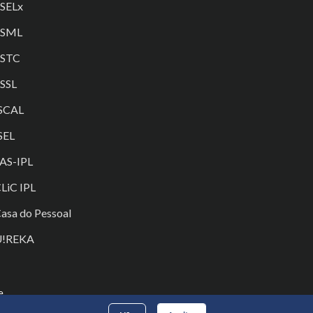
SELx
ESML
ESTC
SSL
SCAL
SEL
AS-IPL
LiC IPL
asa do Pessoal
U!REKA
e