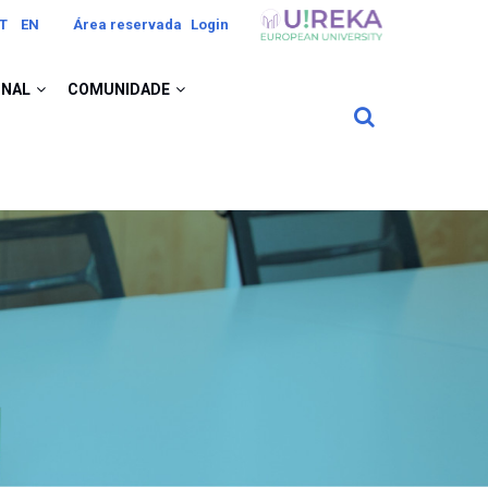
Image
T
EN
Área reservada
Login
ONAL
COMUNIDADE