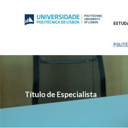
Passar
para
o
conteúdo
ESTUD
principal
POLIT
Título de Especialista