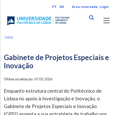
Passar
PT
EN
Área reservada
Login
para
o
conteúdo
principal
Início
Gabinete de Projetos Especiais e
Inovação
Última atualização: 07.01.2026
Enquanto estrutura central do Politécnico de
Lisboa no apoio à Investigação e Inovação, o
Gabinete de Projetos Especiais e Inovação
(GPEI) assenta a sua estratégia de trabalho nos