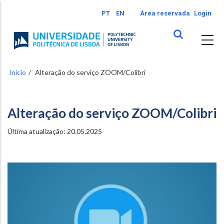
Passar
PT
EN
Área reservada
Login
para
o
conteúdo
principal
Início
Alteração do serviço ZOOM/Colibri
Alteração do serviço ZOOM/Colibri
Última atualização: 20.05.2025
Image