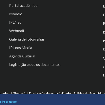
Portal académico
Moodle
IPLNet
E
Webmail
I
Galeria de fotografias
I
IPL nos Media
S
Agenda Cultural
C
Legislação e outros documentos
C
rvados. |
Glossário
|
Declaração de acessibilidade
|
Política de Privacidad
s informação