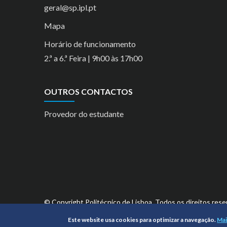
geral@sp.ipl.pt
Mapa
Horário de funcionamento
2.ª a 6.ª Feira | 9h00 às 17h00
OUTROS CONTACTOS
Provedor do estudante
© Copyright Politécnico de Lisboa. Todos os direitos rese
Este website usa cookies para optimizar a navegação.
Mai