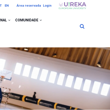
Image
T
EN
Área reservada
Login
ONAL
COMUNIDADE