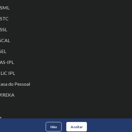
ESML
ESTC
SSL
SCAL
SEL
AS-IPL
LiC IPL
asa do Pessoal
U!REKA
e
Não
Aceitar