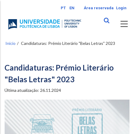
Passar
PT
EN
Área reservada
Login
para
o
conteúdo
principal
Início
Candidaturas: Prémio Literário "Belas Letras" 2023
Candidaturas: Prémio Literário
"Belas Letras" 2023
Última atualização: 26.11.2024
Image