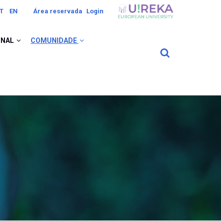
Image
T
EN
Área reservada
Login
ONAL
COMUNIDADE