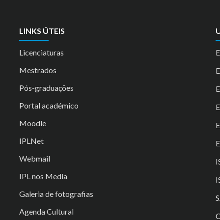
LINKS ÚTEIS
U
Licenciaturas
E
Mestrados
Pós-graduações
E
Portal académico
Moodle
IPLNet
E
Webmail
I
IPL nos Media
I
Galeria de fotografias
S
Agenda Cultural
C