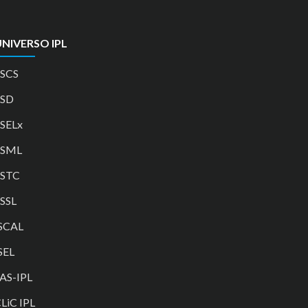
NIVERSO IPL
SCS
ESD
SELx
ESML
ESTC
SSL
SCAL
SEL
AS-IPL
LiC IPL