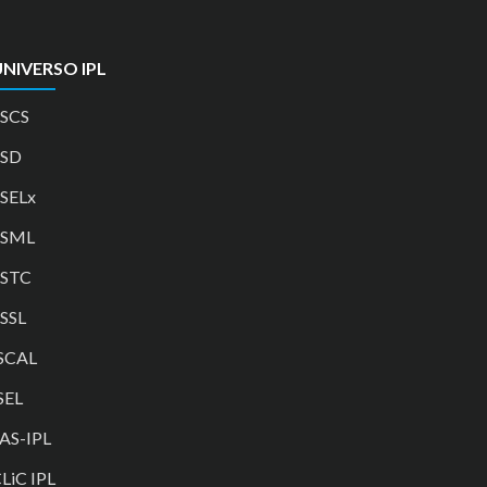
NIVERSO IPL
SCS
ESD
SELx
ESML
ESTC
SSL
SCAL
SEL
AS-IPL
LiC IPL