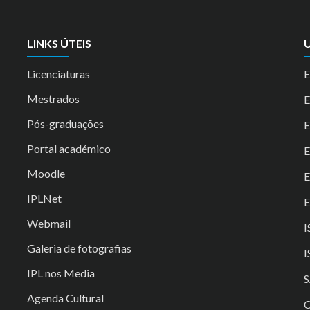
LINKS ÚTEIS
U
Licenciaturas
E
Mestrados
Pós-graduações
E
Portal académico
Moodle
IPLNet
E
Webmail
I
Galeria de fotografias
I
IPL nos Media
S
Agenda Cultural
C