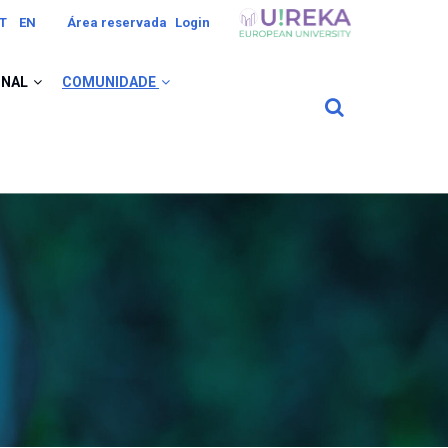
Image
T
EN
Área reservada
Login
ONAL
COMUNIDADE