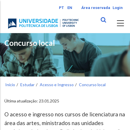
Passar
PT
EN
Área reservada
Login
para
o
conteúdo
principal
Concurso local
Início
Estudar
Acesso e Ingresso
Concurso local
Última atualização: 23.01.2025
O acesso e ingresso nos cursos de licenciatura na
área das artes, ministrados nas unidades