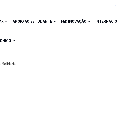
P
AR
APOIO AO ESTUDANTE
I&D INOVAÇÃO
INTERNACI
ÉCNICO
 Solidária