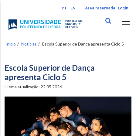
Passar
PT
EN
Área reservada
Login
para
o
conteúdo
principal
Início
Notícias
Escola Superior de Dança apresenta Ciclo 5
Escola Superior de Dança
apresenta Ciclo 5
Última atualização:
22.05.2026
Image