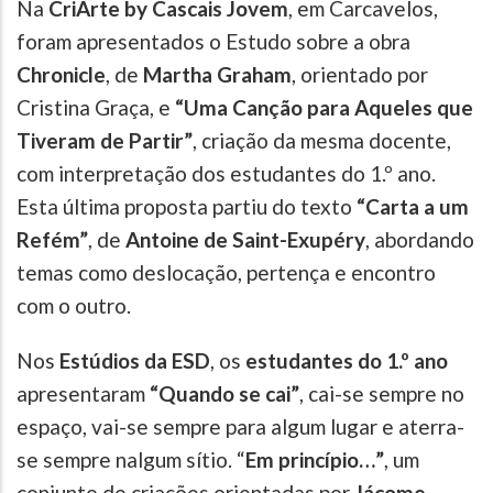
Na
CriArte by Cascais Jovem
, em Carcavelos,
foram apresentados o Estudo sobre a obra
Chronicle
, de
Martha Graham
, orientado por
Cristina Graça, e
“Uma Canção para Aqueles que
Tiveram de Partir”
, criação da mesma docente,
com interpretação dos estudantes do 1.º ano.
Esta última proposta partiu do texto
“Carta a um
Refém”
, de
Antoine de Saint-Exupéry
, abordando
temas como deslocação, pertença e encontro
com o outro.
Nos
Estúdios da ESD
, os
estudantes do 1.º ano
apresentaram
“Quando se cai”
, cai-se sempre no
espaço, vai-se sempre para algum lugar e aterra-
se sempre nalgum sítio. “
Em princípio…”
, um
conjunto de criações orientadas por
Jácome