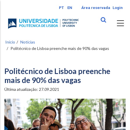
Passar
PT
EN
Área reservada
Login
para
o
conteúdo
principal
Início
Notícias
Politécnico de Lisboa preenche mais de 90% das vagas
Politécnico de Lisboa preenche
mais de 90% das vagas
Última atualização:
27.09.2021
Image