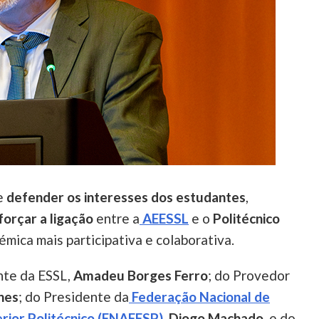
e
defender os interesses dos estudantes
,
forçar a ligação
entre a
AEESSL
e o
Politécnico
émica mais participativa e colaborativa.
nte da ESSL,
Amadeu Borges Ferro
; do Provedor
nes
; do Presidente da
Federação Nacional de
rior Politécnico (FNAEESP)
,
Diogo Machado,
e do