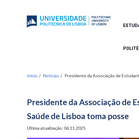
Passar
para
o
conteúdo
ESTUD
principal
POLIT
Início
Notícias
Presidente da Associação de Estudant
Presidente da Associação de E
Saúde de Lisboa toma posse
Última atualização:
06.11.2025