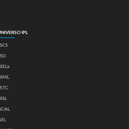
NIVERSO IPL
SCS
ESD
SELx
ESML
ESTC
SSL
SCAL
SEL