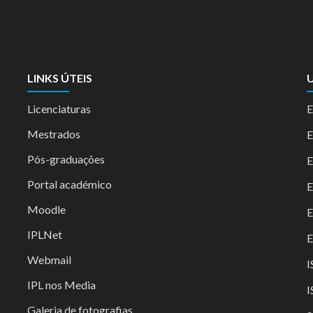
LINKS ÚTEIS
U
Licenciaturas
E
Mestrados
Pós-graduações
E
Portal académico
Moodle
IPLNet
E
Webmail
I
IPL nos Media
I
Galeria de fotografias