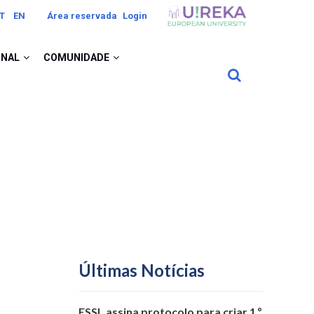
Image
T
EN
Área reservada
Login
ONAL
COMUNIDADE
Últimas Notícias
ESSL assina protocolo para criar 1.º