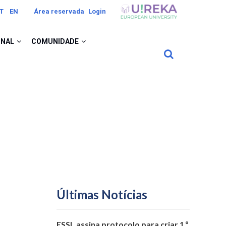
Image
T
EN
Área reservada
Login
ONAL
COMUNIDADE
Últimas Notícias
ESSL assina protocolo para criar 1.º