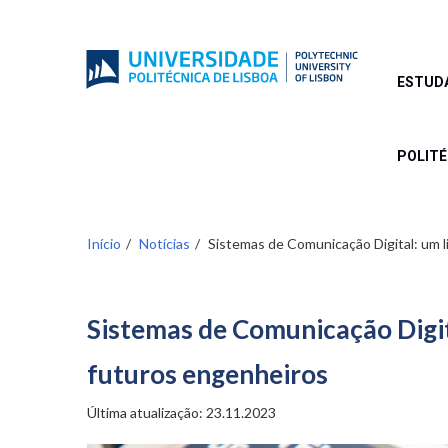
Passar
para
o
conteúdo
ESTUD
principal
POLIT
Início
Notícias
Sistemas de Comunicação Digital: um l
Sistemas de Comunicação Digit
futuros engenheiros
Última atualização:
23.11.2023