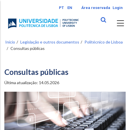
Passar
PT
EN
Área reservada
Login
para
o
conteúdo
principal
Início
Legislação e outros documentos
Politécnico de Lisboa
Consultas públicas
Consultas públicas
Última atualização: 14.05.2026
Image