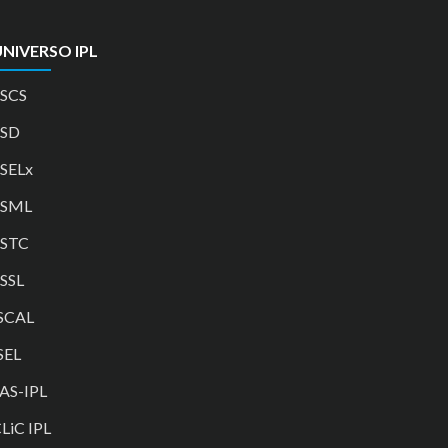
NIVERSO IPL
SCS
ESD
SELx
ESML
ESTC
SSL
SCAL
SEL
AS-IPL
LiC IPL