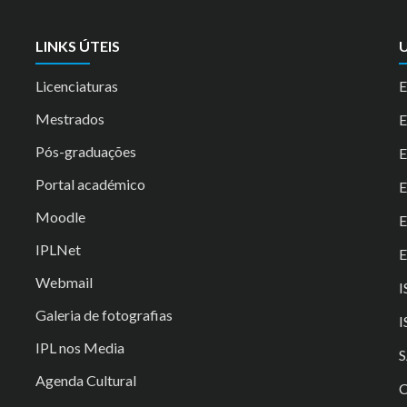
LINKS ÚTEIS
U
Licenciaturas
E
Mestrados
Pós-graduações
E
Portal académico
Moodle
IPLNet
E
Webmail
I
Galeria de fotografias
I
IPL nos Media
S
Agenda Cultural
C