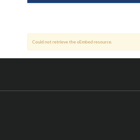
Could not retrieve the oEmbed resource.
Mensagem
de
aviso