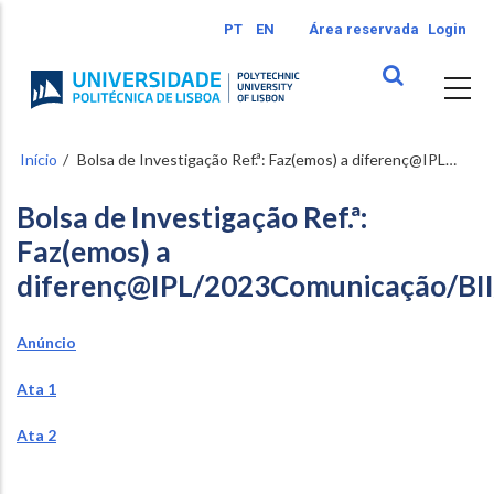
Passar
PT
EN
Área reservada
Login
para
o
conteúdo
principal
Início
Bolsa de Investigação Ref.ª: Faz(emos) a diferenç@IPL…
Bolsa de Investigação Ref.ª:
Faz(emos) a
diferenç@IPL/2023Comunicação/BI
Anúncio
Ata 1
Ata 2