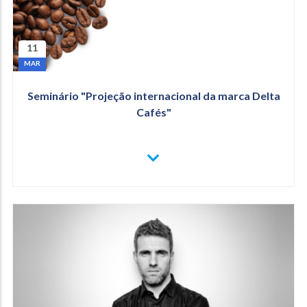
11
MAR
Seminário "Projeção internacional da marca Delta
Cafés"
VER
MAIS
SEMINÁRIO
"PROJEÇÃO
INTERNACIONAL
DA
MARCA
DELTA
CAFÉS"