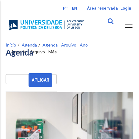
Passar
PT
EN
Área reservada
Login
para
o
conteúdo
principal
Início
Agenda
Agenda - Arquivo - Ano
Agenda
Agenda - Arquivo - Mês