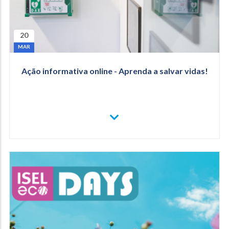
20
MAR
Ação informativa online - Aprenda a salvar vidas!
VER
MAIS
AÇÃO
INFORMATIVA
ONLINE
-
APRENDA
A
SALVAR
VIDAS!