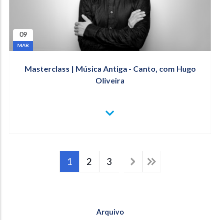
09
MAR
Masterclass | Música Antiga - Canto, com Hugo
Oliveira
VER
MAIS
MASTERCLASS
|
MÚSICA
ANTIGA
-
CANTO,
1
2
COM
3
HUGO
Página
Page
Page
OLIVEIRA
atual
Arquivo