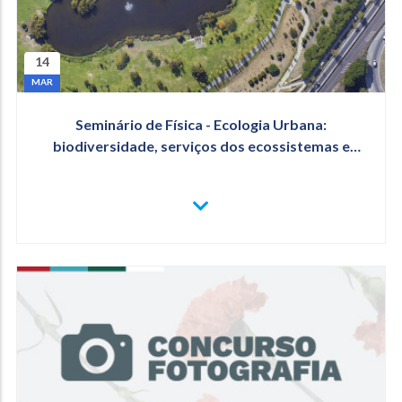
14
MAR
Seminário de Física - Ecologia Urbana:
biodiversidade, serviços dos ecossistemas e
soluções baseadas na natureza
VER
MAIS
SEMINÁRIO
DE
FÍSICA
-
ECOLOGIA
URBANA:
BIODIVERSIDADE,
SERVIÇOS
DOS
ECOSSISTEMAS
E
SOLUÇÕES
BASEADAS
NA
NATUREZA