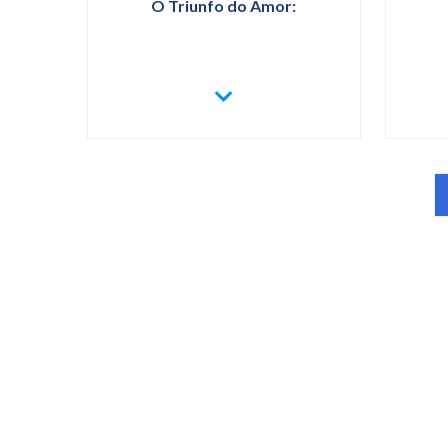
O Triunfo do Amor:
VER
MAIS
O
TRIUNFO
DO
AMOR: