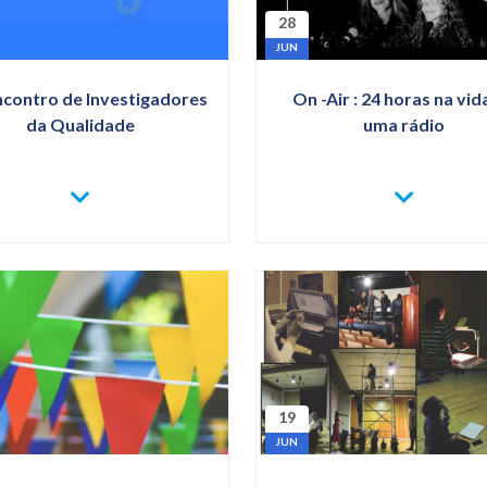
28
JUN
ncontro de Investigadores
On -Air : 24 horas na vid
da Qualidade
uma rádio
VER
VER
MAIS
MAIS
XIV
ON
ENCONTRO
-
DE
AIR
INVESTIGADORES
:
DA
24
QUALIDADE
HORAS
NA
VIDA
DE
UMA
RÁDIO
19
JUN