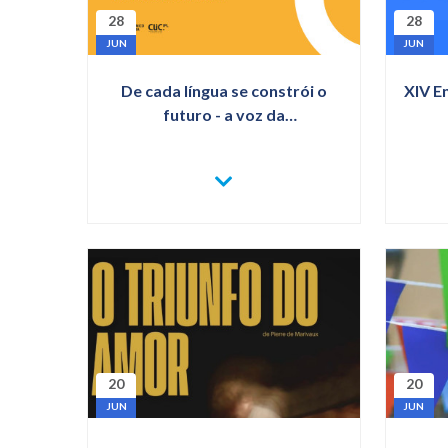
28
28
JUN
JUN
De cada língua se constrói o
XIV E
futuro - a voz da
sustentabilidade no ensino e
aprendizagem das línguas
VER
MAIS
DE
CADA
LÍNGUA
SE
CONSTRÓI
O
FUTURO
-
A
VOZ
DA
SUSTENTABILIDADE
NO
ENSINO
E
20
20
APRENDIZAGEM
DAS
JUN
JUN
LÍNGUAS