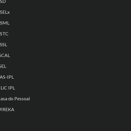
ESD
SELx
ESML
ESTC
SSL
SCAL
SEL
AS-IPL
LiC IPL
asa do Pessoal
U!REKA