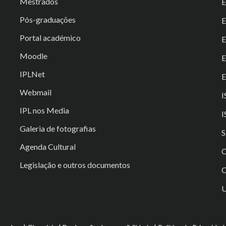
Mestrados
Pós-graduações
E
Portal académico
Moodle
IPLNet
E
Webmail
I
IPL nos Media
I
Galeria de fotografias
S
Agenda Cultural
C
Legislação e outros documentos
C