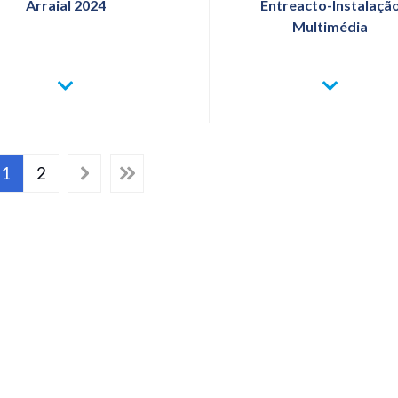
Arraial 2024
Entreacto-Instalaçã
Multimédia
VER
VER
MAIS
MAIS
ARRAIAL
ENTREACTO-
2024
INSTALAÇÃO
MULTIMÉDIA
1
2
Página
Page
atual