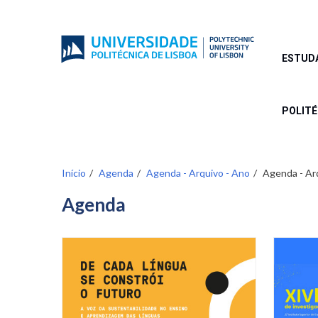
Passar
para
o
conteúdo
ESTUD
principal
POLIT
Início
Agenda
Agenda - Arquivo - Ano
Agenda - Ar
Agenda