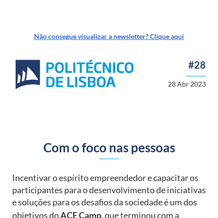
Passar
para
o
Não consegue visualizar a newsletter? Clique aqui
conteúdo
principal
#28
28 Abr 2023
Com o foco nas pessoas
Incentivar o espírito empreendedor e capacitar os
participantes para o desenvolvimento de iniciativas
e soluções para os desafios da sociedade é um dos
objetivos do
ACE Camp
, que terminou com a