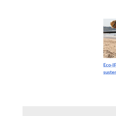
Eco-I
suste