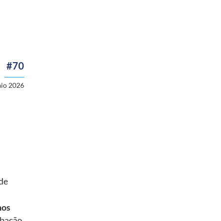
#70
io 2026
 de
hos
rbação