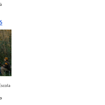
 à
6
Escola
o