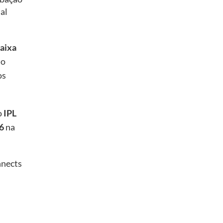
al
aixa
no
os
o
IPL
6
na
nects