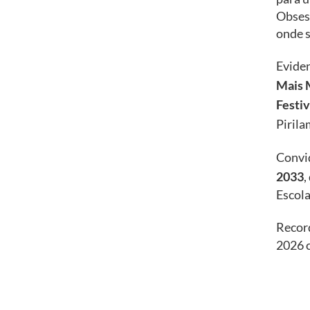
Obses
onde s
Eviden
Mais
Festi
Pirila
Convi
2033
,
Escola
Recor
2026 c