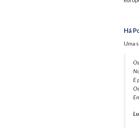
Há Po
Uma s
Os
No
E 
Os
Em
Lu