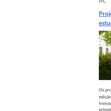
IPL.
Proj
estu
Os pr
ediçã
Inovaç
primei