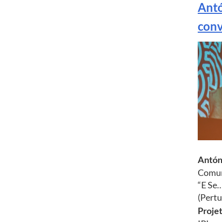
Antó
conv
Antón
Comuni
“E Se…
(Pert
Proje