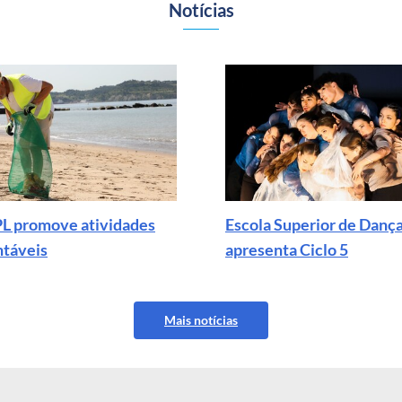
Notícias
PL promove atividades
Escola Superior de Danç
ntáveis
apresenta Ciclo 5
Mais notícias