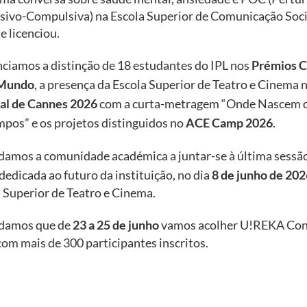
sivo-Compulsiva) na Escola Superior de Comunicação Soci
e licenciou.
ciamos a distinção de 18 estudantes do IPL nos
Prémios C
 Mundo
, a presença da Escola Superior de Teatro e Cinema 
val de Cannes 2026
com a curta-metragem “Onde Nascem 
mpos” e os projetos distinguidos no
ACE Camp 2026
.
damos a comunidade académica a juntar-se à última sessã
 dedicada ao futuro da instituição, no dia
8 de junho de 202
 Superior de Teatro e Cinema.
damos que de
23 a 25 de junho
vamos acolher U!REKA Con
om mais de 300 participantes inscritos.