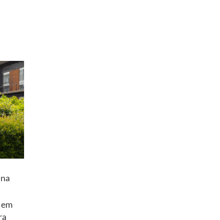
 na
a em
ra