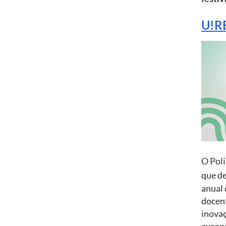
U!R
O Poli
que d
anual 
docent
inovaç
europe