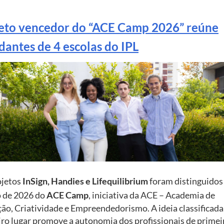
eto vencedor do “ACE Camp 2026” reúne
dantes de 4 escolas do IPL
ojetos
InSign, Handies e Lifequilibrium
foram distinguidos
o de 2026 do
ACE Camp
, iniciativa da ACE – Academia de
ão, Criatividade e Empreendedorismo. A ideia classificad
ro lugar promove a autonomia dos profissionais de primei