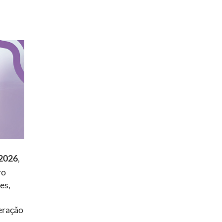
2026
,
ro
es,
eração