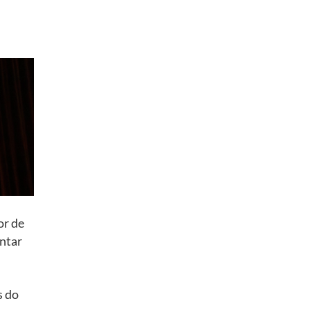
or de
ntar
s do