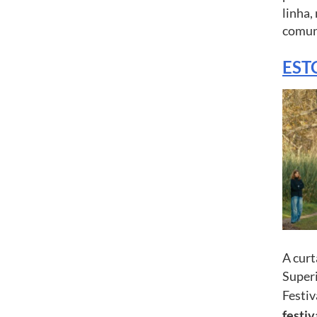
linha,
comun
ESTC
A cur
Superi
Festi
festiv