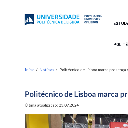
Passar
para
o
conteúdo
ESTUD
principal
POLIT
Início
Notícias
Politécnico de Lisboa marca presença
Politécnico de Lisboa marca p
Última atualização:
23.09.2024
Image