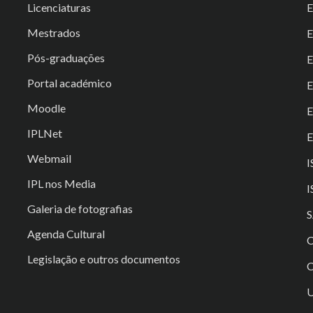
Licenciaturas
E
Mestrados
Pós-graduações
E
Portal académico
Moodle
IPLNet
E
Webmail
I
IPL nos Media
I
Galeria de fotografias
S
Agenda Cultural
C
Legislação e outros documentos
C