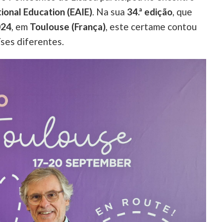
ional Education (EAIE)
. Na sua
34.ª edição
, que
024
, em
Toulouse (França)
, este certame contou
íses diferentes.