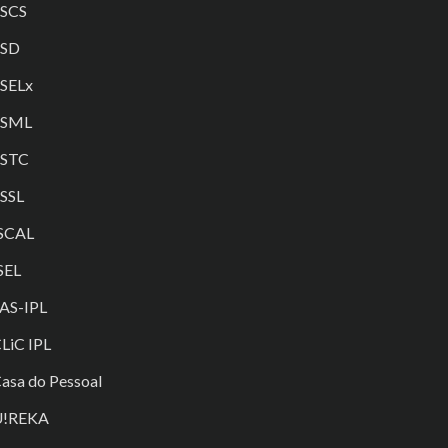
SCS
ESD
SELx
ESML
ESTC
SSL
SCAL
SEL
AS-IPL
LiC IPL
asa do Pessoal
U!REKA