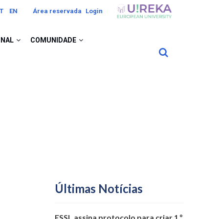
Image
T
EN
Área reservada
Login
ONAL
COMUNIDADE
Últimas Notícias
ESSL assina protocolo para criar 1.º