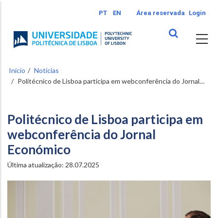
Passar
PT
EN
Área reservada
Login
para
o
conteúdo
principal
Início
Notícias
Politécnico de Lisboa participa em webconferência do Jornal…
Politécnico de Lisboa participa em
webconferência do Jornal
Económico
Última atualização:
28.07.2025
Image