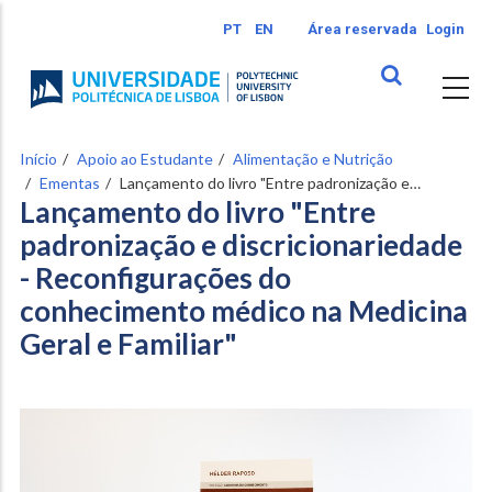
Passar
PT
EN
Área reservada
Login
para
o
conteúdo
principal
Início
Apoio ao Estudante
Alimentação e Nutrição
Ementas
Lançamento do livro "Entre padronização e…
Lançamento do livro "Entre
padronização e discricionariedade
- Reconfigurações do
conhecimento médico na Medicina
Geral e Familiar"
Image