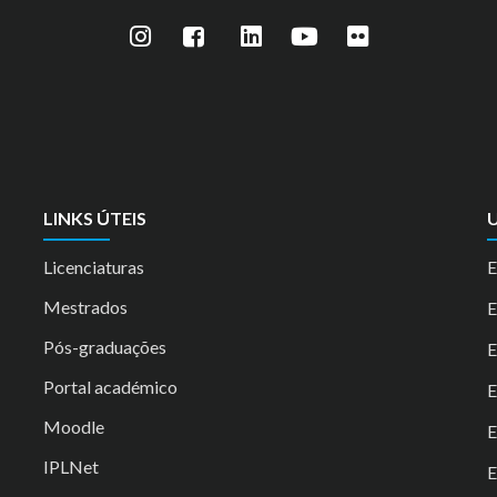
LINKS ÚTEIS
U
Licenciaturas
E
Mestrados
Pós-graduações
E
Portal académico
Moodle
IPLNet
E