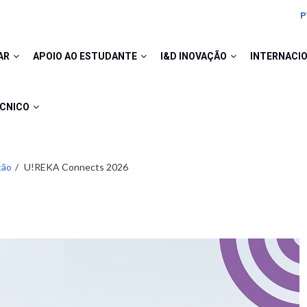
P
AR
APOIO AO ESTUDANTE
I&D INOVAÇÃO
INTERNACI
ÉCNICO
tão
U!REKA Connects 2026