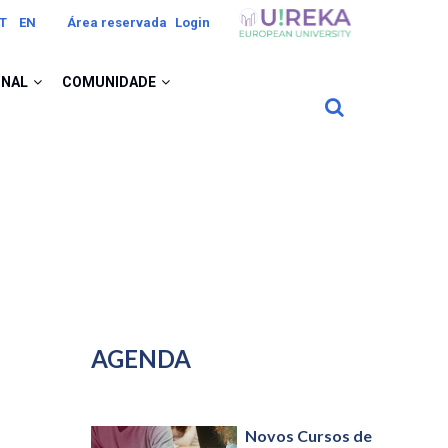
Image
T
EN
Área reservada
Login
ONAL
COMUNIDADE
AGENDA
Novos Cursos de