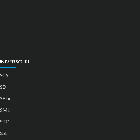
NIVERSO IPL
SCS
ESD
SELx
ESML
ESTC
SSL