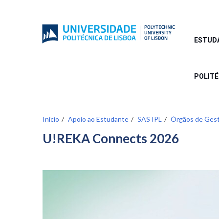
Passar
para
o
conteúdo
ESTUD
principal
POLIT
Início
Apoio ao Estudante
SAS IPL
Órgãos de Ges
U!REKA Connects 2026
Image