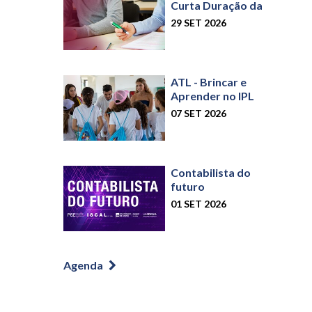
Curta Duração da
ESSL
29 SET 2026
ATL - Brincar e
Aprender no IPL
07 SET 2026
Contabilista do
futuro
01 SET 2026
Agenda