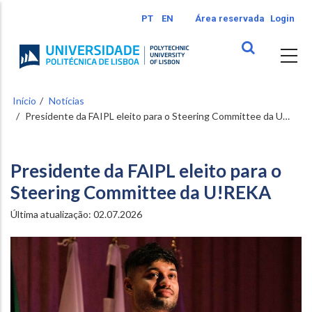
Passar
PT
EN
Área reservada
Login
para
o
conteúdo
principal
Início
Notícias
Presidente da FAIPL eleito para o Steering Committee da U…
Presidente da FAIPL eleito para o
Steering Committee da U!REKA
Última atualização:
02.07.2026
Image