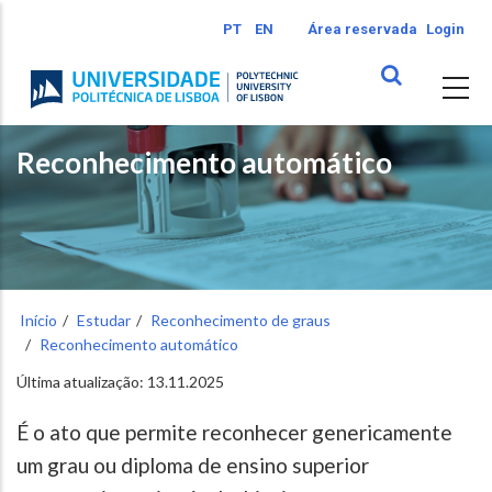
Passar
PT
EN
Área reservada
Login
para
o
conteúdo
principal
Reconhecimento automático
Início
Estudar
Reconhecimento de graus
Reconhecimento automático
Última atualização: 13.11.2025
É o ato que permite reconhecer genericamente
um grau ou diploma de ensino superior