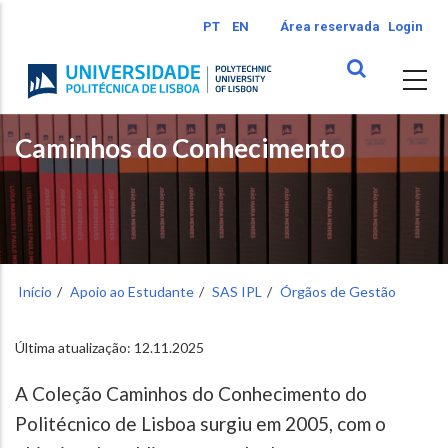
Passar
PT
EN
Área reservada
Login
para
o
conteúdo
principal
Caminhos do Conhecimento
Início
Apoio ao Estudante
SAS IPL
Órgãos de Gestão
Última atualização: 12.11.2025
A Coleção Caminhos do Conhecimento do
Politécnico de Lisboa surgiu em 2005, com o